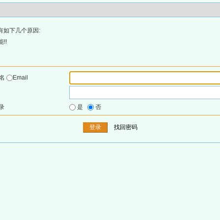
有如下几个原因:
!!
户名
Email
录
是
否
找回密码