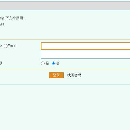
有如下几个原因:
!!
户名
Email
录
是
否
找回密码