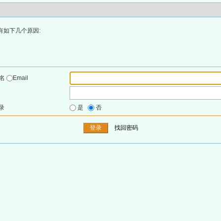
有如下几个原因:
户名
Email
录
是
否
找回密码