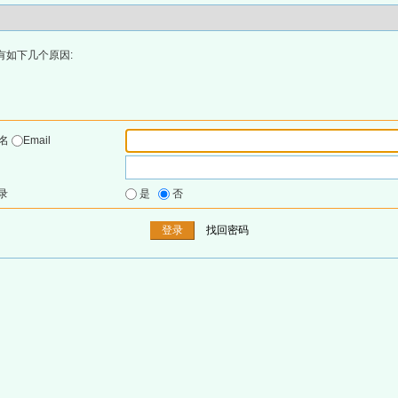
有如下几个原因:
户名
Email
录
是
否
找回密码