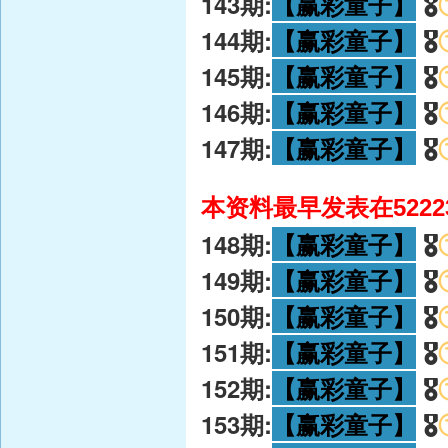
143期:
【赢彩童子】
🎖️
144期:
【赢彩童子】
🎖️
145期:
【赢彩童子】
🎖️
146期:
【赢彩童子】
🎖️
147期:
【赢彩童子】
🎖️
本资料最早发表在5222
148期:
【赢彩童子】
🎖️
149期:
【赢彩童子】
🎖️
150期:
【赢彩童子】
🎖️
151期:
【赢彩童子】
🎖️
152期:
【赢彩童子】
🎖️
153期:
【赢彩童子】
🎖️