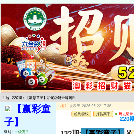
主题 : 220期：【赢彩童子】①尾②码金牌码料
【赢彩童
楼主
发表于: 2026-05-22 17:38
签到赚钱
打赏高手
u
历史记录
22
子】
132期:
【赢彩童子】
🎖️
级别：
一级高手