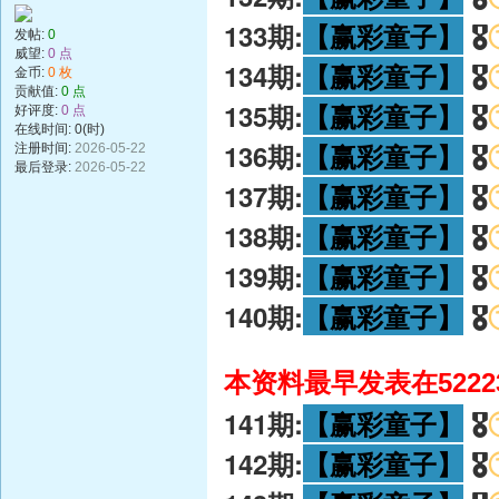
133期:
【赢彩童子】
🎖️
发帖:
0
威望:
0 点
134期:
【赢彩童子】
🎖️
金币:
0 枚
贡献值:
0 点
135期:
【赢彩童子】
🎖️
好评度:
0 点
在线时间: 0(时)
136期:
【赢彩童子】
🎖️
注册时间:
2026-05-22
最后登录:
2026-05-22
137期:
【赢彩童子】
🎖️
138期:
【赢彩童子】
🎖️
139期:
【赢彩童子】
🎖️
140期:
【赢彩童子】
🎖️
本资料最早发表在5222
141期:
【赢彩童子】
🎖️
142期:
【赢彩童子】
🎖️