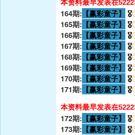
本资料最早发表在5222
164期:
【赢彩童子】
🎖️
165期:
【赢彩童子】
🎖️
166期:
【赢彩童子】
🎖️
167期:
【赢彩童子】
🎖️
168期:
【赢彩童子】
🎖️
169期:
【赢彩童子】
🎖️
170期:
【赢彩童子】
🎖️
171期:
【赢彩童子】
🎖️
本资料最早发表在5222
172期:
【赢彩童子】
🎖️
173期:
【赢彩童子】
🎖️