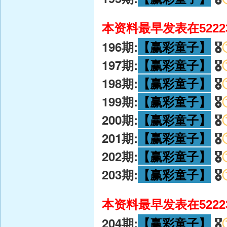
本资料最早发表在5222
196期:
【赢彩童子】
🎖️
197期:
【赢彩童子】
🎖️
198期:
【赢彩童子】
🎖️
199期:
【赢彩童子】
🎖️
200期:
【赢彩童子】
🎖️
201期:
【赢彩童子】
🎖️
202期:
【赢彩童子】
🎖️
203期:
【赢彩童子】
🎖️
本资料最早发表在5222
204期:
【赢彩童子】
🎖️