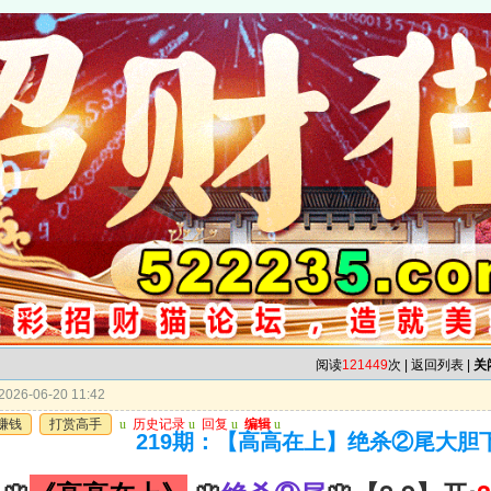
阅读
121449
次 |
返回列表
|
关
026-06-20 11:42
赚钱
打赏高手
u
历史记录
u
回复
u
编辑
u
219期：【高高在上】绝杀②尾大胆