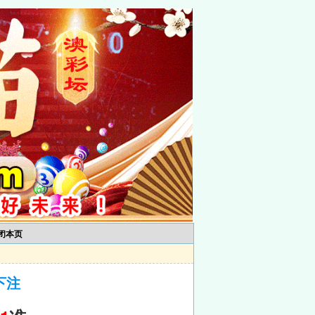
闭本页
下注