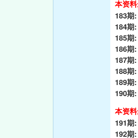
本资料
183期:
184期:
185期:
186期:
187期:
188期:
189期:
190期:
本资料
191期:
192期: