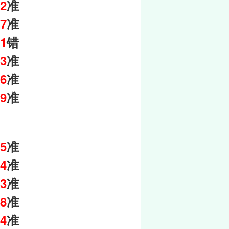
2
准
7
准
1
错
3
准
6
准
9
准
5
准
4
准
3
准
8
准
4
准