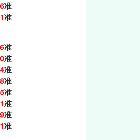
6
准
1
准
6
准
0
准
4
准
8
准
5
准
1
准
9
准
1
准