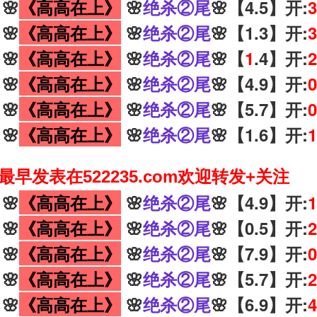
 🌸
《高高在上》
🌸
绝杀②尾
🌸【4.5】开:
3
 🌸
《高高在上》
🌸
绝杀②尾
🌸【1.3】开:
3
 🌸
《高高在上》
🌸
绝杀②尾
🌸【
1
.4】开:
2
 🌸
《高高在上》
🌸
绝杀②尾
🌸【4.9】开:
0
 🌸
《高高在上》
🌸
绝杀②尾
🌸【5.7】开:
0
 🌸
《高高在上》
🌸
绝杀②尾
🌸【1.6】开:
1
最早发表在522235.com欢迎转发+关注
 🌸
《高高在上》
🌸
绝杀②尾
🌸【4.9】开:
1
 🌸
《高高在上》
🌸
绝杀②尾
🌸【0.5】开:
2
 🌸
《高高在上》
🌸
绝杀②尾
🌸【7.9】开:
0
 🌸
《高高在上》
🌸
绝杀②尾
🌸【5.7】开:
2
 🌸
《高高在上》
🌸
绝杀②尾
🌸【6.9】开:
4