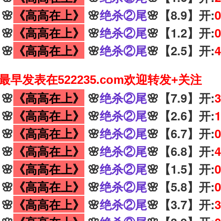
 🌸
《高高在上》
🌸
绝杀②尾
🌸【8.9】开:
0
 🌸
《高高在上》
🌸
绝杀②尾
🌸【1.2】开:
0
 🌸
《高高在上》
🌸
绝杀②尾
🌸【2.5】开:
4
最早发表在522235.com欢迎转发+关注
 🌸
《高高在上》
🌸
绝杀②尾
🌸【7.9】开:
3
 🌸
《高高在上》
🌸
绝杀②尾
🌸【2.6】开:
1
 🌸
《高高在上》
🌸
绝杀②尾
🌸【6.7】开:
0
 🌸
《高高在上》
🌸
绝杀②尾
🌸【6.8】开:
4
 🌸
《高高在上》
🌸
绝杀②尾
🌸【1.5】开:
0
 🌸
《高高在上》
🌸
绝杀②尾
🌸【5.8】开:
0
 🌸
《高高在上》
🌸
绝杀②尾
🌸【3.7】开:
3