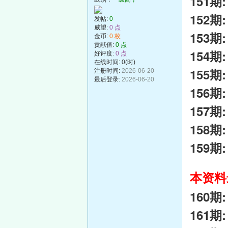
151期:
152期:
发帖:
0
威望:
0 点
153期:
金币:
0 枚
贡献值:
0 点
154期:
好评度:
0 点
在线时间: 0(时)
155期:
注册时间:
2026-06-20
最后登录:
2026-06-20
156期:
157期:
158期:
159期:
本资料
160期:
161期: