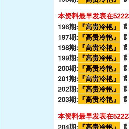
本资料最早发表在5222
196期:
『高贵冷艳』
🥬
197期:
『高贵冷艳』
🥬
198期:
『高贵冷艳』
🥬
199期:
『高贵冷艳』
🥬
200期:
『高贵冷艳』
🥬
201期:
『高贵冷艳』
🥬
202期:
『高贵冷艳』
🥬
203期:
『高贵冷艳』
🥬
本资料最早发表在5222
204期:
『高贵冷艳』
🥬