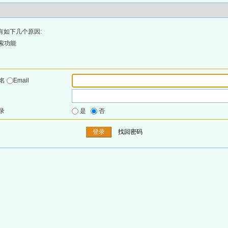
有如下几个原因:
索功能
户名
Email
录
是
否
找回密码